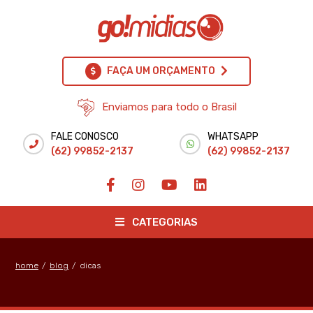
FAÇA UM ORÇAMENTO
Enviamos para todo o Brasil
FALE CONOSCO
WHATSAPP
(62) 99852-2137
(62) 99852-2137
CATEGORIAS
home
/
blog
/
dicas