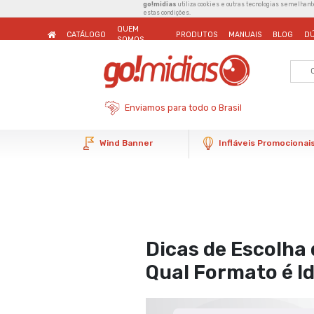
go!midias
utiliza cookie
estas condições.
QUEM
CATÁLOGO
PRODUTOS
SOMOS
Enviamos para todo o 
Wind Banner
home
blog
dicas
/
/
/