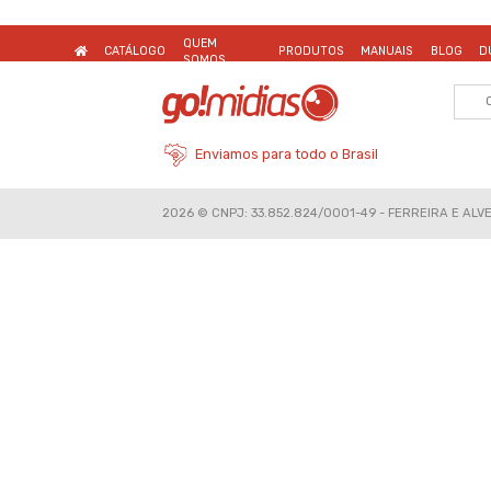
New
Receba