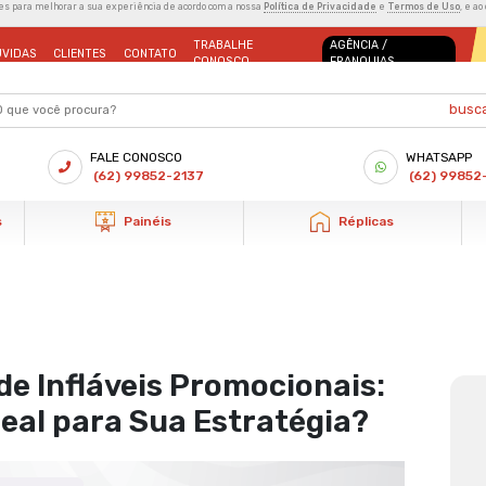
s e outras tecnologias semelhantes para melhorar a sua experiência de aco
MANUAIS
BLOG
DÚVIDAS
CLIENTES
CONTATO
FALE CONOSCO
Brasil
(62) 99852-21
Infláveis Promocionais
Painéis
dicas de escolha de infláveis promocionais: qual formato é ideal p