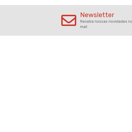
6. Mensagem da
sua marca quer t
empresa, e como 
Ao levar em cons
ideal de infláve
conta quando se 
marca.