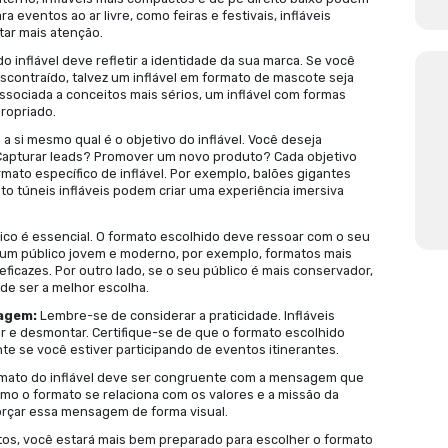
mocionais têm se tornado uma ferramenta cada vez 
 atenção e se destacar em eventos, feiras e prom
eis, a escolha do inflável certo pode fazer toda a d
keting. Neste artigo, exploraremos algumas dicas p
 melhor se alinha com seus objetivos e público-alv
Contexto:
O ambiente em que o inflável será usado
stiver em um espaço interno, infláveis mais compac
os. Por outro lado, para eventos ao ar livre, como fe
mponentes podem captar mais atenção.