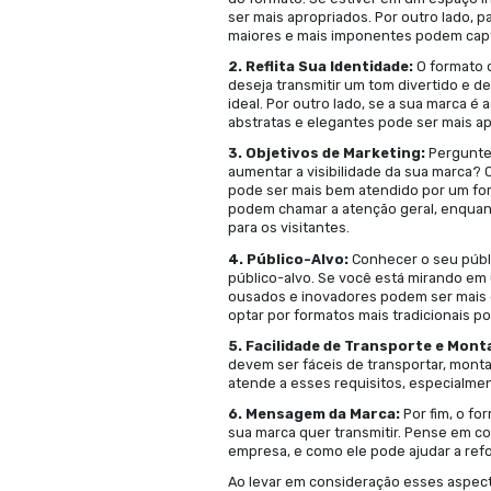
COMPARTILHE
Os infláveis pro
desejam chamar a
formatos disponív
estratégia de mar
formato ideal que
1. Considere o 
do formato. Se e
ser mais apropriad
maiores e mais i