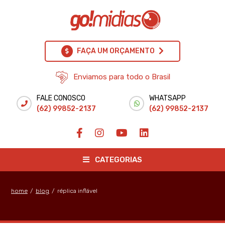
FAÇA UM ORÇAMENTO
Enviamos para todo o Brasil
FALE CONOSCO
WHATSAPP
(62) 99852-2137
(62) 99852-2137
CATEGORIAS
home
/
blog
/
réplica inflável