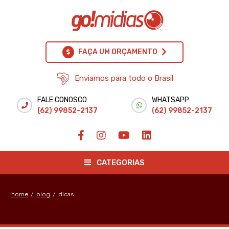
FAÇA UM ORÇAMENTO
Enviamos para todo o Brasil
FALE CONOSCO
WHATSAPP
(62) 99852-2137
(62) 99852-2137
CATEGORIAS
home
/
blog
/
dicas