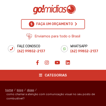
FAÇA UM ORÇAMENTO
Enviamos para todo o Brasil
FALE CONOSCO
WHATSAPP
(62) 99852-2137
(62) 99852-2137
CATEGORIAS
home
/
blog
/
dicas
/
como chamar a atenção com comunicação visual no seu posto de
combustível?