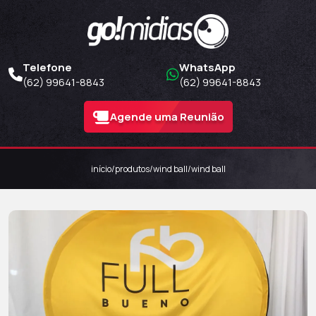
Telefone
WhatsApp
(62) 99641-8843
(62) 99641-8843
Agende uma Reunião
início
/
produtos
/
wind ball
/
wind ball