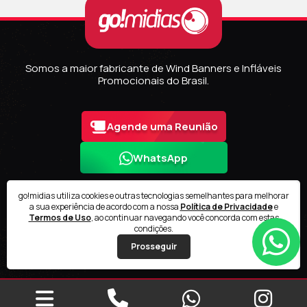
Somos a maior fabricante de Wind Banners e Infláveis
Promocionais do Brasil.
Agende uma Reunião
WhatsApp
go!midias utiliza cookies e outras tecnologias semelhantes para melhorar
a sua experiência de acordo com a nossa
Política de Privacidade
e
Termos de Uso
, ao continuar navegando você concorda com estas
2026 © GO!MIDIAS
condições.
Prosseguir