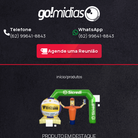
Telefone
WhatsApp
(62) 99641-8843
(62) 99641-8843
Agende uma Reunião
início
/
produtos
PRODUTO EM DESTAQUE