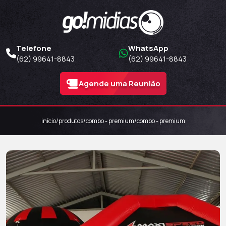
Telefone
WhatsApp
(62) 99641-8843
(62) 99641-8843
Agende uma Reunião
início
/
produtos
/
combo - premium
/
combo - premium