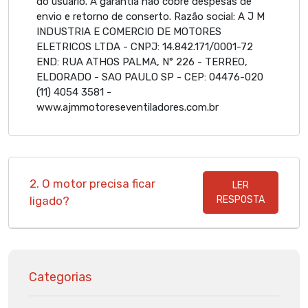
do usuário. A garantia não cobre despesas de
envio e retorno de conserto. Razão social: A J M
INDUSTRIA E COMERCIO DE MOTORES
ELETRICOS LTDA - CNPJ: 14.842.171/0001-72
END: RUA ATHOS PALMA, N° 226 - TERREO,
ELDORADO - SAO PAULO SP - CEP: 04476-020
(11) 4054 3581 -
www.ajmmotoreseventiladores.com.br
2. O motor precisa ficar
LER
ligado?
RESPOSTA
Categorias