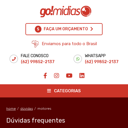
FAÇA UM ORÇAMENTO
Enviamos para todo o Brasil
FALE CONOSCO
WHATSAPP
(62) 99852-2137
(62) 99852-2137
CATEGORIAS
home
/
dúvidas
/
motores
Dúvidas frequentes