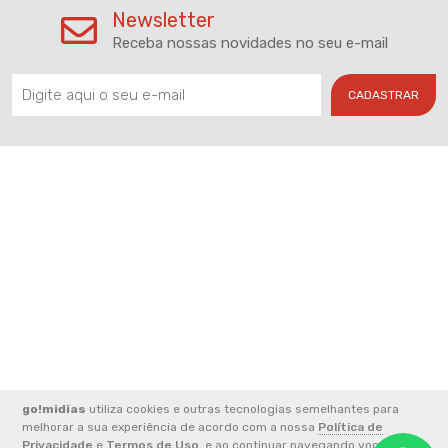
Newsletter
Receba nossas novidades no seu e-mail
CADASTRAR
go!midias
utiliza cookies e outras tecnologias semelhantes para
2026 © CNPJ: 33.852.824/0001-49 - FERREIRA E ALVES
melhorar a sua experiência de acordo com a nossa
Política de
COMUNICACAO LTDA
Privacidade
e
Termos de Uso
, e ao continuar navegando você