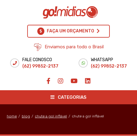
FAÇA UM ORÇAMENTO
Enviamos para todo o Brasil
FALE CONOSCO
WHATSAPP
(62) 99852-2137
(62) 99852-2137
CATEGORIAS
home
/
blog
/
chute a gol inflável
/
chute a gol inflável