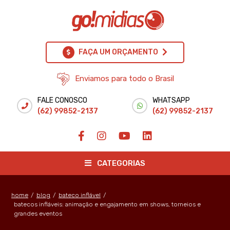
FAÇA UM ORÇAMENTO
Enviamos para todo o Brasil
FALE CONOSCO
WHATSAPP
(62) 99852-2137
(62) 99852-2137
CATEGORIAS
home
/
blog
/
bateco inflável
/
batecos infláveis: animação e engajamento em shows, torneios e
grandes eventos