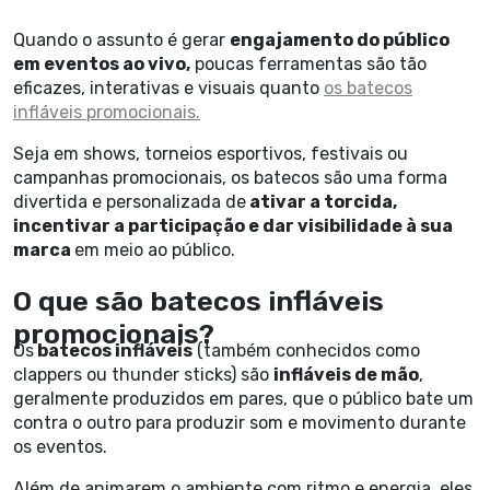
Quando o assunto é gerar
engajamento do público
em eventos ao vivo,
poucas ferramentas são tão
eficazes, interativas e visuais quanto
os batecos
infláveis promocionais.
Seja em shows, torneios esportivos, festivais ou
campanhas promocionais, os batecos são uma forma
divertida e personalizada de
ativar a torcida,
incentivar a participação e dar visibilidade à sua
marca
em meio ao público.
O que são batecos infláveis
promocionais?
Os
batecos infláveis
(também conhecidos como
clappers ou thunder sticks) são
infláveis de mão
,
geralmente produzidos em pares, que o público bate um
contra o outro para produzir som e movimento durante
os eventos.
Além de animarem o ambiente com ritmo e energia, eles