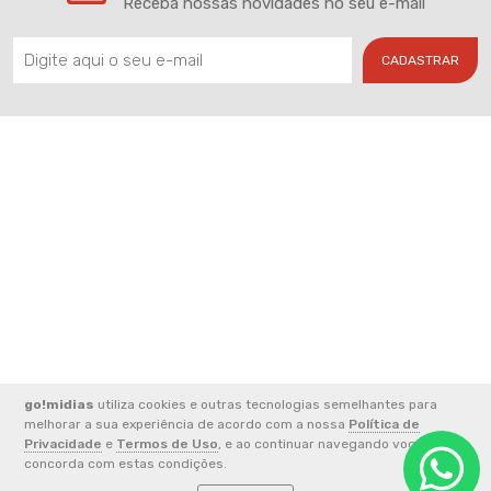
Receba nossas novidades no seu e-mail
CADASTRAR
go!midias
utiliza cookies e outras tecnologias semelhantes para
2026 © CNPJ: 33.852.824/0001-49 - FERREIRA E ALVES
melhorar a sua experiência de acordo com a nossa
Política de
COMUNICACAO LTDA
Privacidade
e
Termos de Uso
, e ao continuar navegando você
concorda com estas condições.