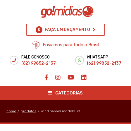
FAÇA UM ORÇAMENTO
Enviamos para todo o Brasil
FALE CONOSCO
WHATSAPP
(62) 99852-2137
(62) 99852-2137
CATEGORIAS
home
/
produtos
/
wind banner modelo 3d