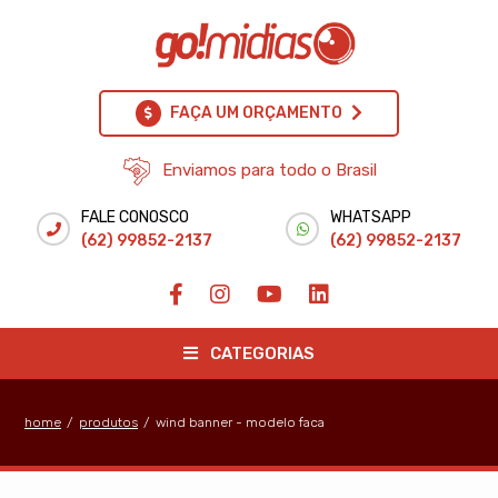
FAÇA UM ORÇAMENTO
Enviamos para todo o Brasil
FALE CONOSCO
WHATSAPP
(62) 99852-2137
(62) 99852-2137
CATEGORIAS
home
/
produtos
/
wind banner - modelo faca