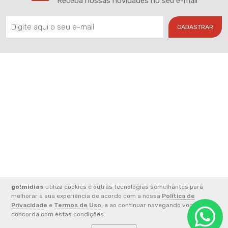
Receba nossas novidades no seu e-mail
CADASTRAR
go!midias
utiliza cookies e outras tecnologias semelhantes para
2026 © CNPJ: 33.852.824/0001-49 - FERREIRA E ALVES
melhorar a sua experiência de acordo com a nossa
Política de
COMUNICACAO LTDA
Privacidade
e
Termos de Uso
, e ao continuar navegando você
concorda com estas condições.