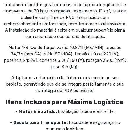
tratamento antifungos com tensão de ruptura longitudinal e
transversal de 70 kgf/ polegadas, rasgamento 10 kgf, tela de
poliéster com filme de PVC, translúcido com
emborrachamento uretanizado, com tratamento ultravioleta.
A instalação do material é feita em qualquer superfície plana
com amarração das cordas de atraques.
Motor 1/3 Kva de força, vazão 10,8/11 (M3/MIN); pressão
74/76 (mm CA); ruído 87 (dBA); tensão 110 ou 220 (V);
potência 245(W); corrente 3,20/1,60 (A); rotação 3300 (rpm);
peso 4,6 (Kg).
Adaptamos o tamanho do Totem exatamente ao seu
projeto, garantindo que ele se integre perfeitamente à sua
estratégia de PDV ou evento.
Itens Inclusos para Máxima Logística
:
-
Motor Embutido:
Instalação rápida e eficiente.
-
Sacola para Transporte:
Facilidade e segurança no
manuseio logístico.