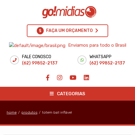
FAÇA UM ORÇAMENTO
Enviamos para todo o Brasil
FALE CONOSCO
WHATSAPP
(62) 99852-2137
(62) 99852-2137
CATEGORIAS
home
/
produtos
/
totem ball inflável