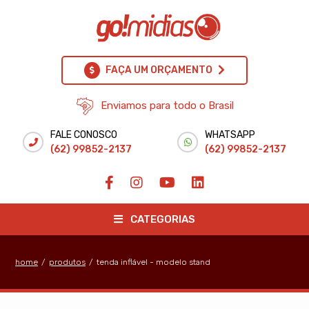
FAÇA UM ORÇAMENTO
Enviamos para todo o Brasil
FALE CONOSCO
WHATSAPP
(62) 99852-2137
(62) 99852-2137
CATEGORIAS
home
/
produtos
/
tenda inflável - modelo stand