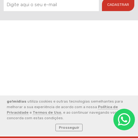
CADASTRAR
go!midias
utiliza cookies e outras tecnologias semelhantes para
2026 © CNPJ: 33.852.824/0001-49 - FERREIRA E ALVES
melhorar a sua experiência de acordo com a nossa
Política de
COMUNICACAO LTDA
Privacidade
e
Termos de Uso
, e ao continuar navegando você
concorda com estas condições.
Prosseguir