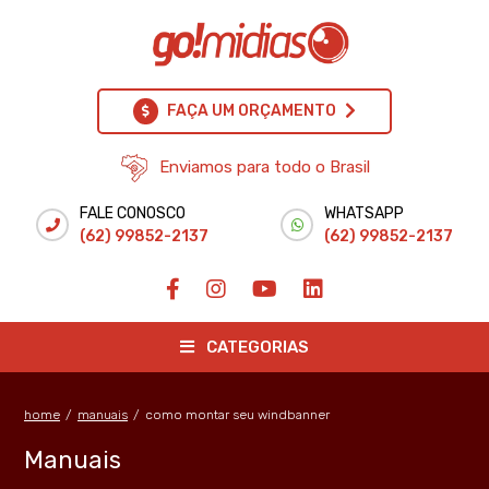
FAÇA UM ORÇAMENTO
Enviamos para todo o Brasil
FALE CONOSCO
WHATSAPP
(62) 99852-2137
(62) 99852-2137
CATEGORIAS
home
/
manuais
/
como montar seu windbanner
Manuais