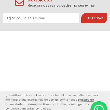
Receba nossas novidades no seu e-mail
CADASTRAR
go!midias
utiliza cookies e outras tecnologias semelhantes para
2026 © CNPJ: 33.852.824/0001-49 - FERREIRA E ALVES
melhorar a sua experiência de acordo com a nossa
Política de
COMUNICACAO LTDA
Privacidade
e
Termos de Uso
, e ao continuar navegando você
concorda com estas condições.